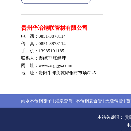
贵州华冶钢联管材有限公司
电 话：0851-3878114
传 真：0851-3878114
手 机：13985191185
联系人：渠经理 张经理
网 址：www.xsgggs.com/
地 址：贵阳牛郎关乾郎钢材市场C1-5
雨水不锈钢篦子
|
灌浆套筒
|
不锈钢复合管
|
无缝钢管
|
首
本站关键词：
贵
电