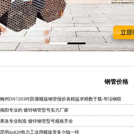
钢管价格
梅州DN7203PE防腐螺旋钢管报价表精益求精数于载-华冶钢联
揭阳专业的 镀锌钢管型号实力厂家
果洛专业制造 镀锌钢管型号规格齐全
昆明dn820电力工业用螺旋管多少钱一吨