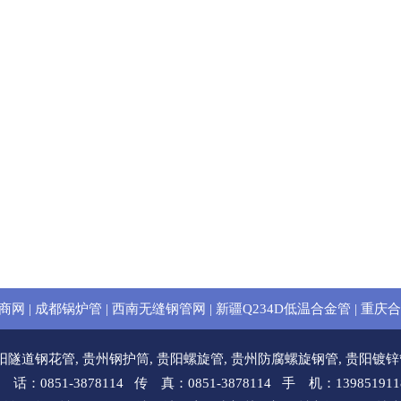
商网
|
成都锅炉管
|
西南无缝钢管网
|
新疆Q234D低温合金管
|
重庆合
阳隧道钢花管
,
贵州钢护筒
,
贵阳螺旋管
,
贵州防腐螺旋钢管
,
贵阳镀锌
 话：0851-3878114 传 真：0851-3878114 手 机：139851911