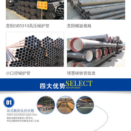
贵阳GB5310高压锅炉管
贵阳螺旋规格
小口径锅炉管
球墨铸铁管批发