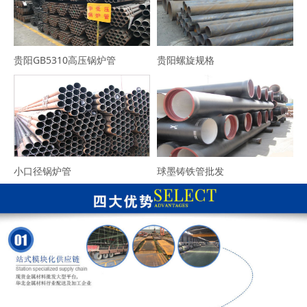
贵阳GB5310高压锅炉管
贵阳螺旋规格
小口径锅炉管
球墨铸铁管批发