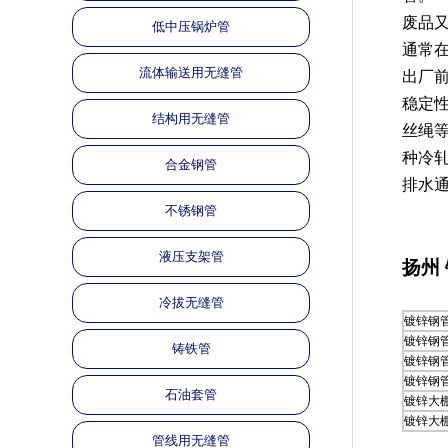
废品
低中压锅炉管
通常
流体输送用无缝管
出厂
稳定
结构用无缝管
丝绳
种冷
合金钢管
排水
不锈钢管
液压支架管
扬州
冷拔无缝管
镀锌钢
镀锌钢
铸铁管
镀锌钢
镀锌钢
石油套管
镀锌大
镀锌大
管线用无缝管