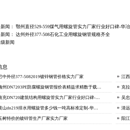
条新闻：
鄂州直径529-559煤气用螺旋管实力厂家行业好口碑-华
条新闻：
达州外径377-508石化工业用螺旋钢管规格齐全
上级新闻
信息
巴中外径377-5082019镀锌钢管价格实力厂家
江西
梅州DN7203PE防腐螺旋钢管报价表精益求精数于载…
克拉
南充DN720建筑结构用螺旋管实力厂家行业好口碑-…
吴忠
黄山dn219排水用螺旋管多少钱一吨高标准定制-华…
清远
玉树特价的镀锌管生产厂家实力厂家
阳江