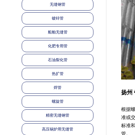
无缝钢管
镀锌管
船舶无缝管
化肥专用管
石油裂化管
热扩管
焊管
扬州
螺旋管
根据
精密无缝钢管
准或
标准
高压锅炉用无缝管
管。