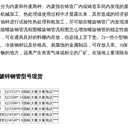
又分为内废和外废两种。内废指在铸造厂内或铸造车间内发现的
在机械加工、热处理或使用过程中才显露出来，其所造成的经济
前抽样进行试验性热处理和粗加工，尽可能在螺旋钢管厂内发现
性能螺旋钢管流程图螺旋钢管流程图怎么增加螺旋钢管的稳定性能
等，可在通风良好的料棚内存放，但必须上苫下垫。2)一些小型
轧、冷拔钢材以及价格高、易腐蚀的金属制品，可存放入库。3)
通畅的地方，远离产生有害气体或粉尘的厂矿。在场地上要清除
 镀锌钢管型号现货
管
Q235
32*1.4
国标
大量
大量
电议
***
管
Q235
88*.14
国标
大量
大量
电议
***
管
Q235
88*1.5
国标
大量
大量
电议
***
管
Q235
40*0.9
国标
大量
大量
电议
***
棚管
Q345
40*1.6
国标
大量
大量
电议
***
棚管
Q345
40*1.8
国标
大量
大量
电议
***