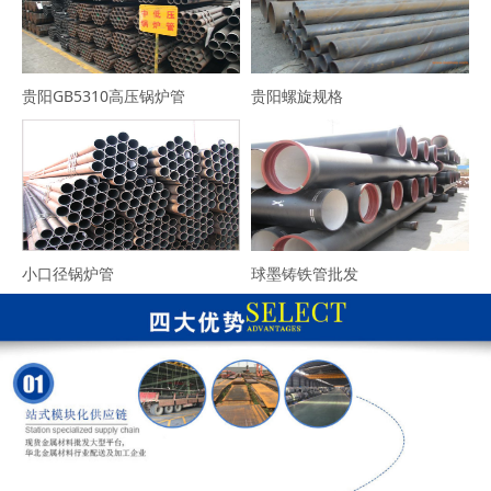
贵阳GB5310高压锅炉管
贵阳螺旋规格
小口径锅炉管
球墨铸铁管批发