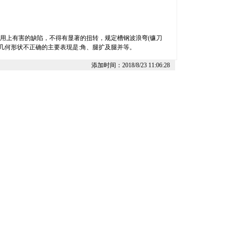
用上有害的缺陷，不得有显著的扭转，规定槽钢波浪弯(镰刀
槽钢几何形状不正确的主要表现是:角、腿扩及腿并等。
添加时间：2018/8/23 11:06:28