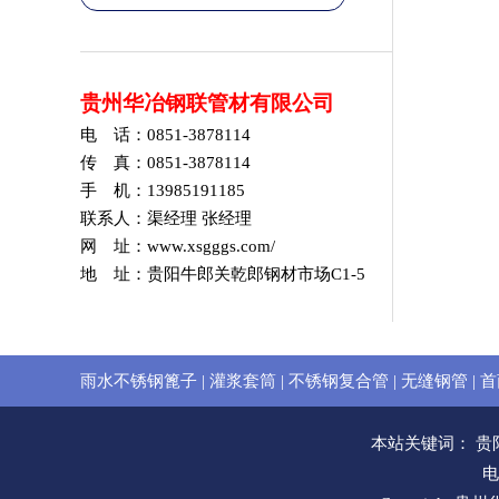
贵州华冶钢联管材有限公司
电 话：0851-3878114
传 真：0851-3878114
手 机：13985191185
联系人：渠经理 张经理
网 址：www.xsgggs.com/
地 址：贵阳牛郎关乾郎钢材市场C1-5
雨水不锈钢篦子
|
灌浆套筒
|
不锈钢复合管
|
无缝钢管
|
首
本站关键词：
贵
电