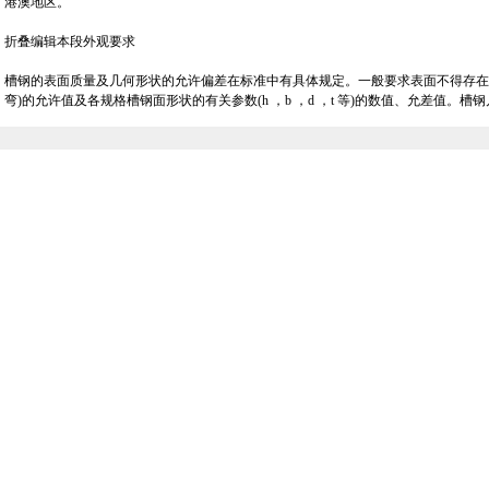
港澳地区。
折叠编辑本段外观要求
槽钢的表面质量及几何形状的允许偏差在标准中有具体规定。一般要求表面不得存在
弯)的允许值及各规格槽钢面形状的有关参数(h ，b ，d ，t 等)的数值、允差值。