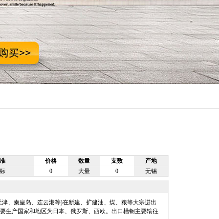
准
价格
数量
支数
产地
标
0
大量
0
无锡
天津、秦皇岛、连云港等)在新建、扩建油、煤、粮等大宗进出
要生产国家和地区为日本、俄罗斯、西欧。出口槽钢主要输往