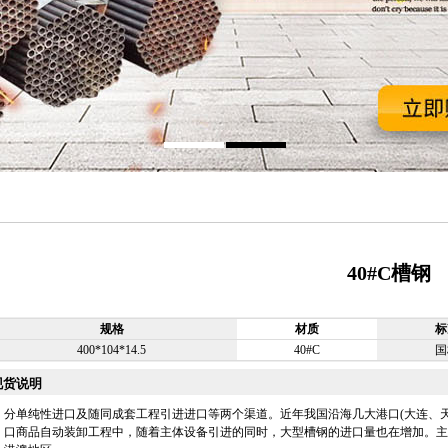
40#C槽钢
规格
材质
标
400*104*14.5
40#C
国
现货说明
分单纯性进口及随同成套工程引进进口等两个渠道。近年我国沿海几大港口(大连、
口商品自动装卸工程中，随着主体设备引进的同时，大型槽钢的进口量也在增加。主