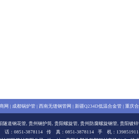
商网
|
成都锅炉管
|
西南无缝钢管网
|
新疆Q234D低温合金管
|
重庆合
阳隧道钢花管
,
贵州钢护筒
,
贵阳螺旋管
,
贵州防腐螺旋钢管
,
贵阳镀锌
 话：0851-3878114 传 真：0851-3878114 手 机：139851911