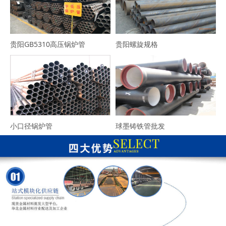
贵阳GB5310高压锅炉管
贵阳螺旋规格
小口径锅炉管
球墨铸铁管批发