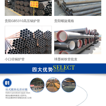
贵阳GB5310高压锅炉管
贵阳螺旋规格
小口径锅炉管
球墨铸铁管批发