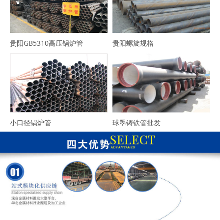
贵阳GB5310高压锅炉管
贵阳螺旋规格
小口径锅炉管
球墨铸铁管批发