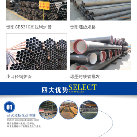
贵阳GB5310高压锅炉管
贵阳螺旋规格
小口径锅炉管
球墨铸铁管批发